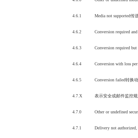
4.6.1
Media not supp
4.6.2
Conversion req
4.6.3
Conversion requ
4.6.4
Conversion with
4.6.5
Conversion failed
4.7.X
表示安全或邮件监控规则(Sec
4.7.0
Other or undefine
4.7.1
Delivery not autho