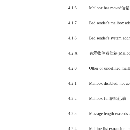
4.1.6
Mailbox has moved
4.1.7
Bad sender's mailb
4.1.8
Bad sender's syste
4.2.X
表示收件者信箱(Mailb
4.2.0
Other or undefine
4.2.1
Mailbox disabled,
4.2.2
Mailbox full信箱已满
4.2.3
Message length exce
4.2.4
Mailing list ex