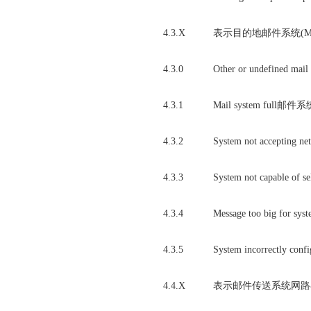
4.3.X
表示目的地邮件系统(Mail
4.3.0
Other or undefine
4.3.1
Mail system ful
4.3.2
System not accep
4.3.3
System not capabl
4.3.4
Message too big 
4.3.5
System incorrect
4.4.X
表示邮件传送系统网路与路由(