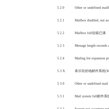
5.2.0
Other or undefine
5.2.1
Mailbox disabled,
5.2.2
Mailbox full信箱已满
5.2.3
Message length exce
5.2.4
Mailing list ex
5.3.X
表示目的地邮件系统(Mail
5.3.0
Other or undefine
5.3.1
Mail system ful
5.3.2
System not accep