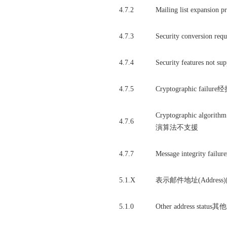
4.7.2
Mailing list expa
4.7.3
Security conversion r
4.7.4
Security featur
4.7.5
Cryptographic
Cryptographic a
4.7.6
演算法不支援
4.7.7
Message integr
5.1.X
表示邮件地址(Address
5.1.0
Other address sta