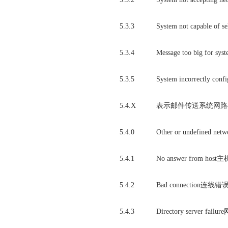
5.3.3
System not capabl
5.3.4
Message too big 
5.3.5
System incorrect
5.4.X
表示邮件传送系统网路与路由(
5.4.0
Other or undefine
5.4.1
No answer from ho
5.4.2
Bad connection连线错
5.4.3
Directory serv