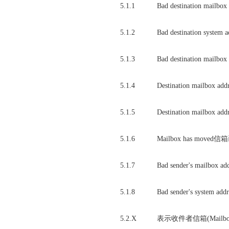
5.1.1
Bad destination ma
5.1.2
Bad destination sy
5.1.3
Bad destination ma
5.1.4
Destination mailbo
5.1.5
Destination mailbox
5.1.6
Mailbox has moved
5.1.7
Bad sender's mailb
5.1.8
Bad sender's syste
5.2.X
表示收件者信箱(Mailb