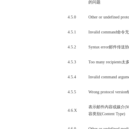
的问题
4.5.0
Other or undefine
4.5.1
Invalid command命令
4.5.2
Syntax error邮件
4.5.3
Too many recipient
4.5.4
Invalid command a
4.5.5
Wrong protocol v
表示邮件内容或媒介(Mes
4.6.X
容类别(Content Type)
4.6.0
Other or undefine