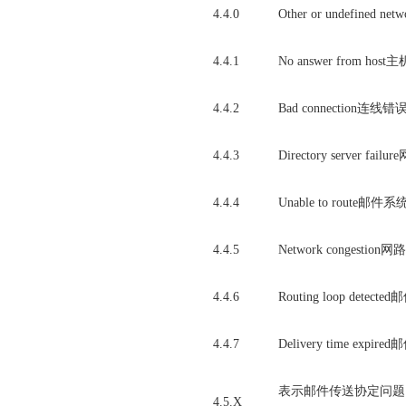
4.4.0
Other or undefine
4.4.1
No answer from ho
4.4.2
Bad connection连线错
4.4.3
Directory serv
4.4.4
Unable to rou
4.4.5
Network congestion
4.4.6
Routing loop d
4.4.7
Delivery time exp
表示邮件传送协定问题 (M
4.5.X