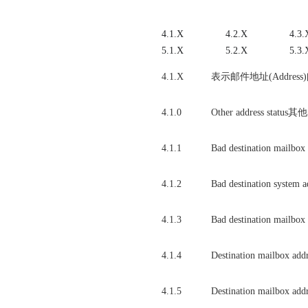
4.1.X
4.2.X
4.3.
5.1.X
5.2.X
5.3.
4.1.X
表示邮件地址(Address
4.1.0
Other address sta
4.1.1
Bad destination ma
4.1.2
Bad destination sy
4.1.3
Bad destination ma
4.1.4
Destination mailbo
4.1.5
Destination mailbox