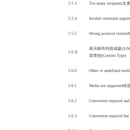
5.5.3
Too many recipient
5.5.4
Invalid command a
5.5.5
Wrong protocol v
表示邮件内容或媒介(Mes
5.6.X
容类别(Content Type)
5.6.0
Other or undefine
5.6.1
Media not supp
5.6.2
Conversion req
5.6.3
Conversion requ