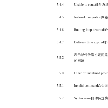
5.4.4
Unable to rou
5.4.5
Network congestion
5.4.6
Routing loop d
5.4.7
Delivery time exp
表示邮件传送协定问题 (M
5.5.X
的问题
5.5.0
Other or undefine
5.5.1
Invalid command命令
5.5.2
Syntax error邮件