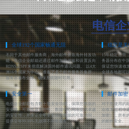
电信企
全球192个国家畅通无阻
稳定是关
不同于其他邮件服务商，海外邮件依靠海外转发功
15年稳定运营
能，电信企业邮箱还通过邮件加密传输和设置反向
务器分布在中
RDNS及SPF来彻底解决国外邮件通讯问题。 以4大
保证您快速收
洲16个国家为中心，准备了多个邮件服务器集群，
全球各地都可
服务器遍布全球，确保系统随时可用。
安全第一
邮件加密
电信企业邮箱包含数十项安全功能，保障您数据的
对于您使用的
安全性、可靠性及可控性。数据中心网络提供卓越
在收发过程中通
的安全性，并保证全年全天候对数据的可靠访问，
加密），所有
提供全年99.99%无故障不间断服务
的邮件安全。