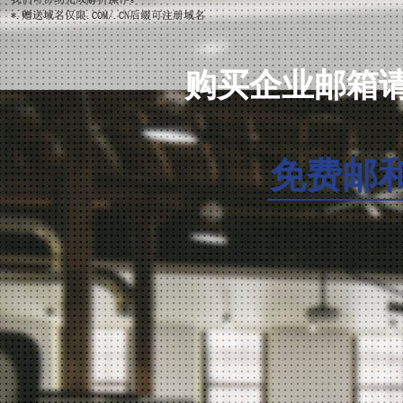
邮件阅后回执
抄送/密送功能
购买企业邮箱请咨询
定时发信功能
签名/企业名片功能
免费邮
企业公告信息显示
地址本导入/导出(与Outlook兼容)
第三方邮箱代收
邮件跟踪
邮件撤回
手机邮箱安全保障功能