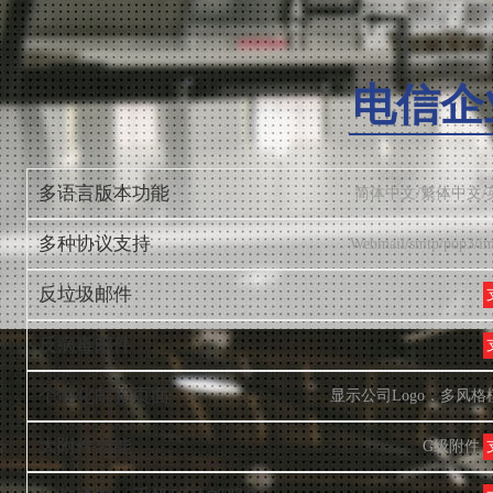
电信企
多语言版本功能
简体中文/繁体中文/
多种协议支持
Webmail/smtp/pop3/i
反垃圾邮件
反病毒邮件
个性化邮箱页面
显示公司Logo，多风格
大附件功能
G级附件