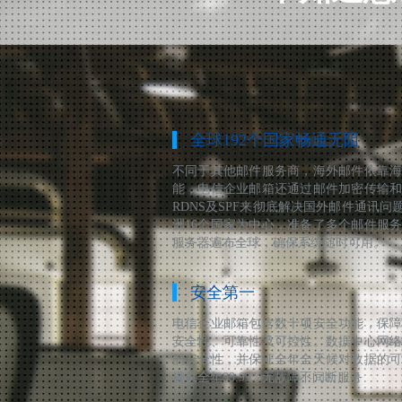
全球192个国家畅通无阻
不同于其他邮件服务商，海外邮件依靠
能，电信企业邮箱还通过邮件加密传输
RDNS及SPF来彻底解决国外邮件通讯问题
洲16个国家为中心，准备了多个邮件服
服务器遍布全球，确保系统随时可用。
安全第一
电信企业邮箱包含数十项安全功能，保
安全性、可靠性及可控性。数据中心网
的安全性，并保证全年全天候对数据的
提供全年99.99%无故障不间断服务