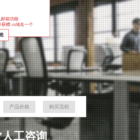
机邮箱功能
获赠.cn域名一个
息
产品价格
购买流程
8”人工咨询