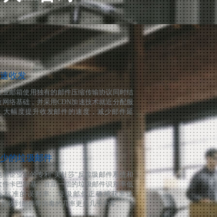
速收发
企业邮箱使用独有的邮件压缩传输协议同时结
质网络基础，并采用CDN加速技术就近分配服
，大幅度提升收发邮件的速度，减少邮件延
。
少的垃圾邮件
电信企业邮的专利“美杜莎”反垃圾邮件系统和
软件卡巴斯基，首屈一指的垃圾邮件识别率低
际标准的误判率，垃圾邮件正确捕获率达
%。您收到邮件带病毒的几率更是几乎为零。