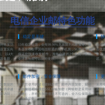
电信企业邮特色功能
稳定是关键
快
海外转发功
15年稳定运营，全年99.99%无故障不间断服务。服
电信
和设置反向
务器分布在中国电信联通的骨干机房，5G带宽资源
合优
。 以4大
保证您快速收发邮件，海外自建的2个机房，保障
务器
务器集群，
全球各地都可以随时使用。
迟。
邮件加密，安全保障
更
障您数据的
对于您使用的邮箱密码加密、邮件内容加密、邮件
采用
络提供卓越
在收发过程中通过SSL传输加密（网银都是采用ssl
杀毒
可靠访问，
加密），所有的加密都是不可逆的，全方位保障您
于国
的邮件安全。
99