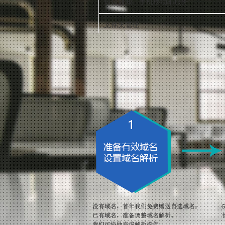
短信通知、手机移动邮服务
文件夹管理
自动回复/转发
黑白名单
HTML邮件编辑
邮件信息搜索/排序
多种邮件状态提示
邮件拒收/举报
邮件打印
邮件预览功能