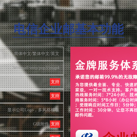
电信企业邮基本功能
简体中文/繁体中文/英文
Webmail/smtp/pop3/imap4
支持
支持
显示公司Logo，多风格模板
G级附件
支持