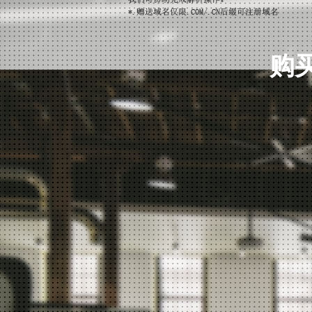
邮件阅后回执
抄送/密送功能
购买
定时发信功能
签名/企业名片功能
企业公告信息显示
地址本导入/导出(与Outlook兼容)
第三方邮箱代收
邮件跟踪
邮件撤回
手机邮箱安全保障功能