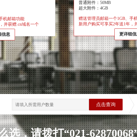
普通附件：50MB
超大附件：4GB
赠送管理员邮箱一个1GB、手
、手机邮箱功能
新用户购买可享买2年送1年，并
，并获赠.cn域名一个
更详细信
细信息
点击查询
选，请拨打“021-6287006