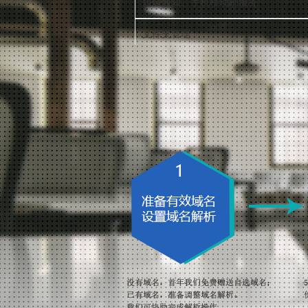
短信通知、手机移动邮服务
文件夹管理
自动回复/转发
黑白名单
HTML邮件编辑
邮件信息搜索/排序
多种邮件状态提示
邮件拒收/举报
邮件打印
邮件预览功能