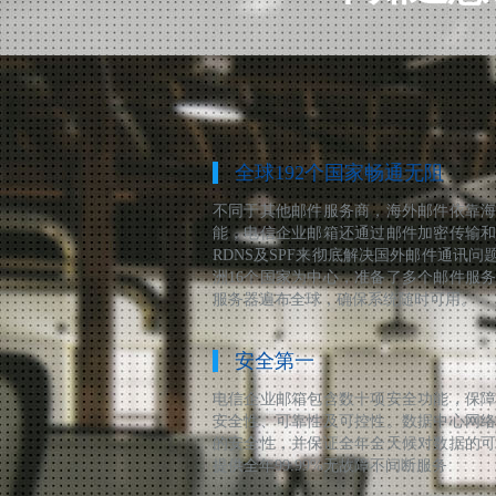
全球192个国家畅通无阻
不同于其他邮件服务商，海外邮件依靠
能，电信企业邮箱还通过邮件加密传输
RDNS及SPF来彻底解决国外邮件通讯问题
洲16个国家为中心，准备了多个邮件服
服务器遍布全球，确保系统随时可用。
安全第一
电信企业邮箱包含数十项安全功能，保
安全性、可靠性及可控性。数据中心网
的安全性，并保证全年全天候对数据的
提供全年99.99%无故障不间断服务