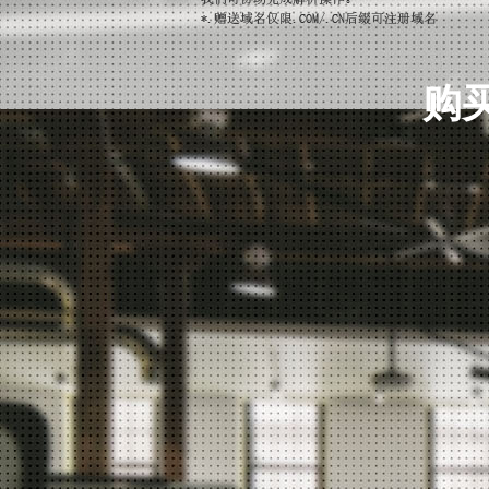
邮件阅后回执
抄送/密送功能
购买
定时发信功能
签名/企业名片功能
企业公告信息显示
地址本导入/导出(与Outlook兼容)
第三方邮箱代收
邮件跟踪
邮件撤回
手机邮箱安全保障功能