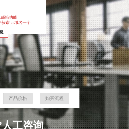
机邮箱功能
获赠.cn域名一个
息
产品价格
购买流程
8”人工咨询