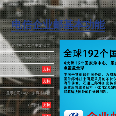
电信企业邮基本功能
简体中文/繁体中文/英文
Webmail/smtp/pop3/imap4
支持
支持
显示公司Logo，多风格模板
G级附件
支持