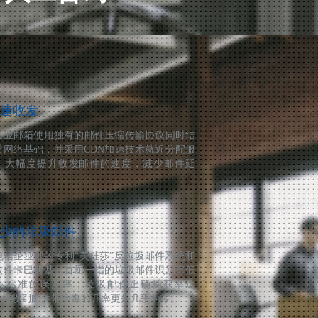
速收发
企业邮箱使用独有的邮件压缩传输协议同时结
质网络基础，并采用CDN加速技术就近分配服
，大幅度提升收发邮件的速度，减少邮件延
。
少的垃圾邮件
电信企业邮的专利“美杜莎”反垃圾邮件系统和
软件卡巴斯基，首屈一指的垃圾邮件识别率低
际标准的误判率，垃圾邮件正确捕获率达
%。您收到邮件带病毒的几率更是几乎为零。