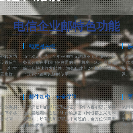
电信企业邮特色功能
稳定是关键
快
海外转发功
15年稳定运营，全年99.99%无故障不间断服务。服
电信
和设置反向
务器分布在中国电信联通的骨干机房，5G带宽资源
合优
。 以4大
保证您快速收发邮件，海外自建的2个机房，保障
务器
务器集群，
全球各地都可以随时使用。
迟。
邮件加密，安全保障
更
障您数据的
对于您使用的邮箱密码加密、邮件内容加密、邮件
采用
络提供卓越
在收发过程中通过SSL传输加密（网银都是采用ssl
杀毒
可靠访问，
加密），所有的加密都是不可逆的，全方位保障您
于国
的邮件安全。
99