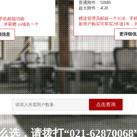
普通附件：50MB
超大附件：4GB
赠送管理员邮箱一个1GB、手
、手机邮箱功能
新用户购买可享买2年送1年，并
，并获赠.cn域名一个
更详细信
细信息
点击查询
选，请拨打“021-6287006